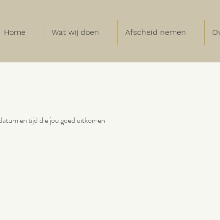
Home
Wat wij doen
Afscheid nemen
Ov
datum en tijd die jou goed uitkomen