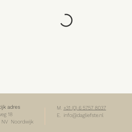
tijk adres
M.
+31 (0) 6 5757 8037
eg 18
E.
info@dagliefste.nl
 NV Noordwijk