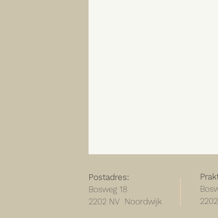
Prak
Postadres:
Bosw
Bosweg 18
2202
2202 NV Noordwijk