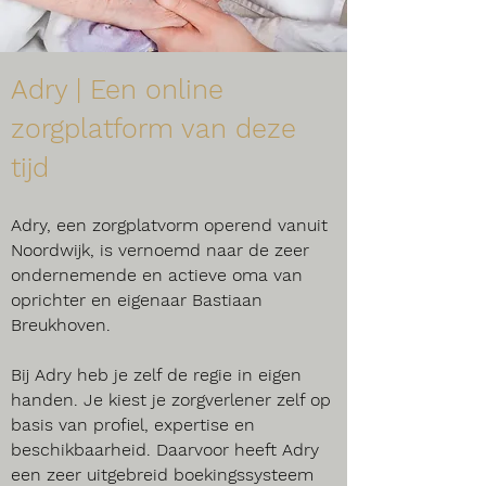
Adry | Een online
zorgplatform van deze
tijd
Adry, een zorgplatvorm operend vanuit
Noordwijk, is vernoemd naar de zeer
ondernemende en actieve oma van
oprichter en eigenaar Bastiaan
Breukhoven.
Bij Adry heb je zelf de regie in eigen
handen. Je kiest je zorgverlener zelf op
basis van profiel, expertise en
beschikbaarheid. Daarvoor heeft Adry
een zeer uitgebreid boekingssysteem