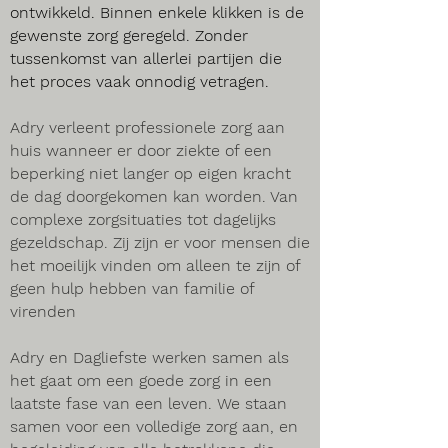
ontwikkeld. Binnen enkele klikken is de
gewenste zorg geregeld. Zonder
tussenkomst van allerlei partijen die
het proces vaak onnodig vetragen.
Adry verleent professionele zorg aan
huis wanneer er door ziekte of een
beperking niet langer op eigen kracht
de dag doorgekomen kan worden. Van
complexe zorgsituaties tot dagelijks
gezeldschap. Zij zijn er voor mensen die
het moeilijk vinden om alleen te zijn of
geen hulp hebben van familie of
virenden
Adry en Dagliefste werken samen als
het gaat om een goede zorg in een
laatste fase van een leven. We staan
samen voor een volledige zorg aan, en