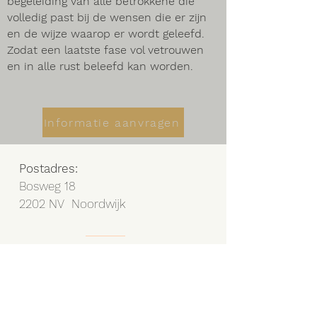
begeleiding van alle betrokkene die
volledig past bij de wensen die er zijn
en de wijze waarop er wordt geleefd.
Zodat een laatste fase vol vetrouwen
en in alle rust beleefd kan worden.
Informatie aanvragen
Postadres:
Bosweg 18
2202 NV Noordwijk
Praktijk adres
Bosweg 18
2202 NV Noordwijk