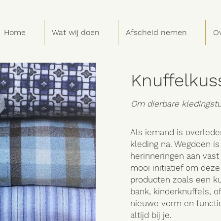
Home
Wat wij doen
Afscheid nemen
Ov
Knuffelku
Om dierbare kledingst
Als iemand is overlede
kleding na. Wegdoen is
herinneringen aan vast 
mooi initiatief om dez
producten zoals een ku
bank, kinderknuffels, of
nieuwe vorm en functie
altijd bij je.