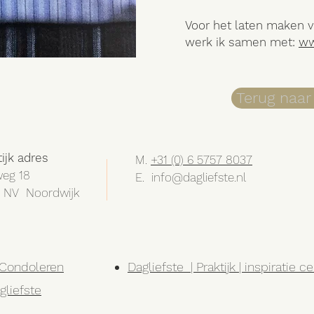
Voor het laten maken 
werk ik samen met:
ww
Terug naar 
tijk adres
M.
+31 (0) 6 5757 8037
eg 18
E.
info@dagliefste.nl
 NV Noordwijk
l Condoleren
Dagliefste | Praktijk | inspiratie 
gliefste