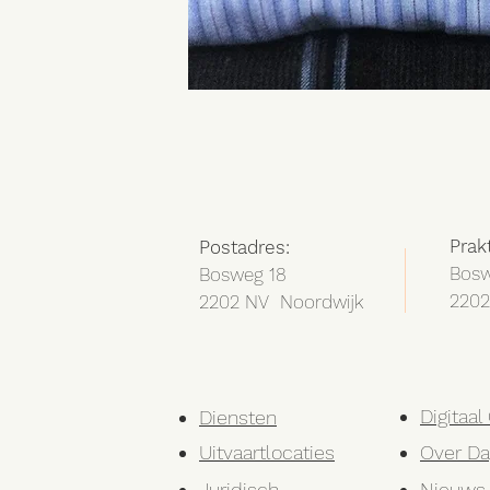
Prak
Postadres:
Bosw
Bosweg 18
2202
2202 NV Noordwijk
Digitaa
Diensten
Uitvaartlocaties
Over Da
Juridisch
Nieuws