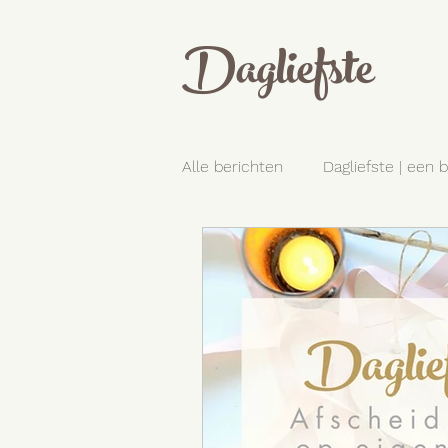
Dagliefste
Alle berichten
Dagliefste | een 
Dagliefste | deelt mooie verhal
Dagliefste | kinderen en rouw