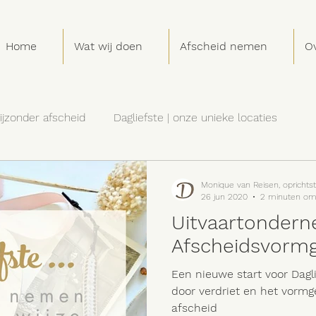
Home
Wat wij doen
Afscheid nemen
Ov
bijzonder afscheid
Dagliefste | onze unieke locaties
en
Dagliefste | ontmoet mooie mensen
Dagliefste | 
Monique van Reisen, oprichtst
26 jun 2020
2 minuten om
Uitvaartondern
Afscheidsvorm
Een nieuwe start voor Dagli
door verdriet en het vormg
afscheid