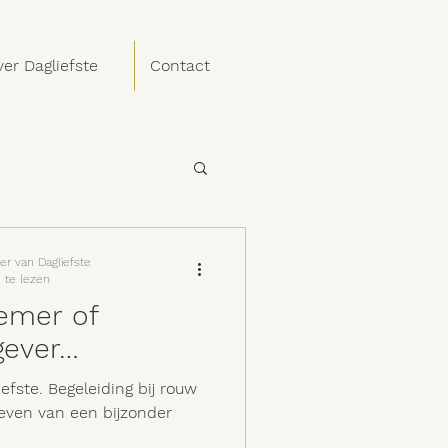
er Dagliefste
Contact
actueel nieuws
er van Dagliefste
 te lezen
emer of
gever…
efste. Begeleiding bij rouw
even van een bijzonder