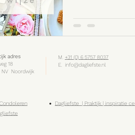
tijk adres
M.
+31 (0) 6 5757 8037
eg 18
E.
info@dagliefste.nl
 NV Noordwijk
l Condoleren
Dagliefste | Praktijk | inspiratie 
gliefste