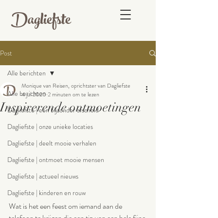
Dagliefste
Post
Alle berichten
Monique van Reisen, oprichtster van Dagliefste
Alle berichten
4 jul 2020
2 minuten om te lezen
Inspirerende ontmoetingen
Dagliefste | een bijzonder afscheid
Dagliefste | onze unieke locaties
Dagliefste | deelt mooie verhalen
Dagliefste | ontmoet mooie mensen
Dagliefste | actueel nieuws
Dagliefste | kinderen en rouw
Wat is het een feest om iemand aan de 
telefoon te krijgen die een tip van een hele fijne 