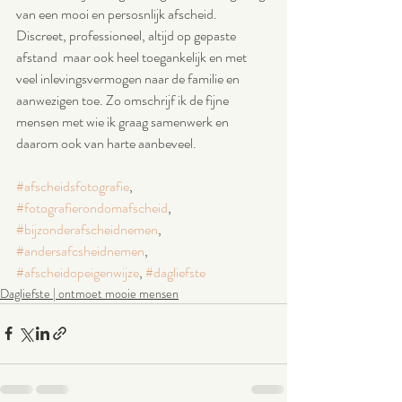
van een mooi en persosnlijk afscheid. 
Discreet, professioneel, altijd op gepaste 
afstand  maar ook heel toegankelijk en met 
veel inlevingsvermogen naar de familie en 
aanwezigen toe. Zo omschrijf ik de fijne 
mensen met wie ik graag samenwerk en 
daarom ook van harte aanbeveel. 
#afscheidsfotografie
, 
#fotografierondomafscheid
, 
#bijzonderafscheidnemen
, 
#andersafcsheidnemen
, 
#afscheidopeigenwijze
, 
#dagliefste
Dagliefste | ontmoet mooie mensen