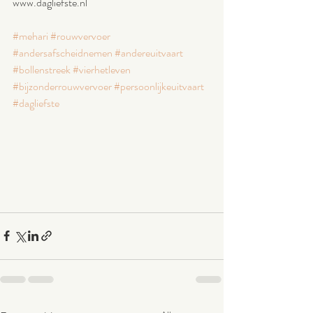
www.dagliefste.nl
#mehari
#rouwvervoer
#andersafscheidnemen
#andereuitvaart
#bollenstreek
#vierhetleven
#bijzonderrouwvervoer
#persoonlijkeuitvaart
#dagliefste