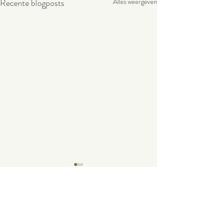
Recente blogposts
Alles weergeven
Opmerkingen