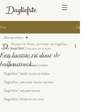
Dagliefste
Post
Alle berichten
Monique van Reisen, oprichtster van Dagliefste
Alle berichten
6 apr 2021
2 minuten om te lezen
Een laatste rit door de
Dagliefste | een bijzonder afscheid
bollenstreek...
Dagliefste | onze unieke locaties
Dagliefste | deelt mooie verhalen
Dagliefste | ontmoet mooie mensen
Dagliefste | actueel nieuws
Dagliefste | kinderen en rouw