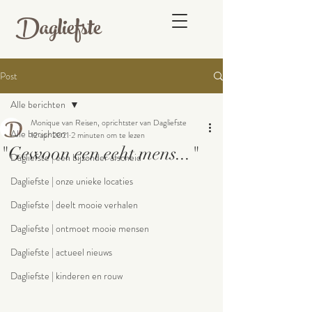
Dagliefste
Post
Alle berichten
Monique van Reisen, oprichtster van Dagliefste
Alle berichten
12 apr 2021
2 minuten om te lezen
"Gewoon een echt mens..."
Dagliefste | een bijzonder afscheid
Dagliefste | onze unieke locaties
Dagliefste | deelt mooie verhalen
Dagliefste | ontmoet mooie mensen
Dagliefste | actueel nieuws
Dagliefste | kinderen en rouw