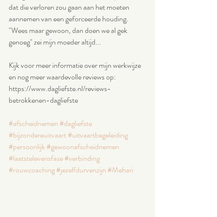
dat die verloren zou gaan aan het moeten 
aannemen van een geforceerde houding. 
"Wees maar gewoon, dan doen we al gek 
genoeg" zei mijn moeder altijd...
Kijk voor meer informatie over mijn werkwijze 
en nog meer waardevolle reviews op: 
https://www.dagliefste.nl/reviews-
betrokkenen-dagliefste
#afscheidnemen
#dagliefste
#bijzondereuitvaart
#uitvaartbegeleiding
#persoonlijk
#gewoonafscheidnemen
#laatstelevensfase
#verbinding
#rouwcoaching
#jezelfdurvenzijn
#Mehari